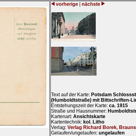
vorherige
|
nächste
Text auf der Karte:
Potsdam Schlossst
(Humboldtstraße) mit Bittschriften-
Entstehungszeit der Karte:
ca. 1915
Straße und Hausnummer:
Humboldtst
Kartenart:
Ansichtskarte
Kartentechnik:
kol. Litho
Verlag:
Verlag Richard Borek, Braun
Gelaufen/ungelaufen:
ungelaufen