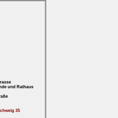
rasse
Linde und Rathaus
raße
schweig 35