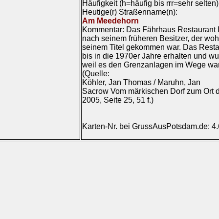
Häufigkeit (h=häufig bis rrr=sehr selten
Heutige(r) Straßenname(n):
Am Meedehorn
Kommentar: Das Fährhaus Restaurant Dr
nach seinem früheren Besitzer, der woh
seinem Titel gekommen war. Das Restau
bis in die 1970er Jahre erhalten und w
weil es den Grenzanlagen im Wege war
(Quelle:
Köhler, Jan Thomas / Maruhn, Jan
Sacrow Vom märkischen Dorf zum Ort d
2005, Seite 25, 51 f.)
Karten-Nr. bei GrussAusPotsdam.de: 4