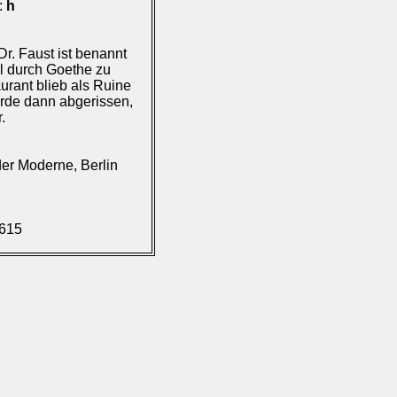
):
h
. Faust ist benannt
l durch Goethe zu
rant blieb als Ruine
urde dann abgerissen,
.
er Moderne, Berlin
.615