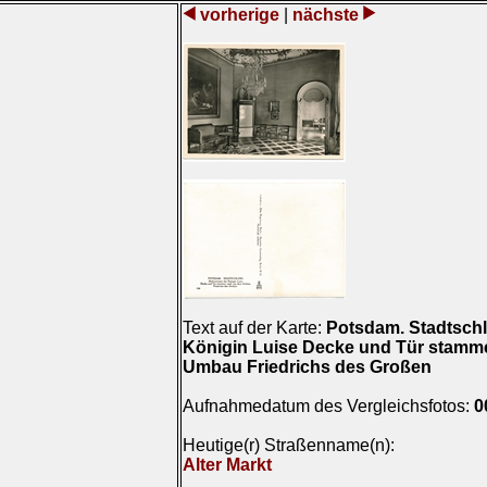
vorherige
|
nächste
Text auf der Karte:
Potsdam. Stadtsch
Königin Luise Decke und Tür stam
Umbau Friedrichs des Großen
Aufnahmedatum des Vergleichsfotos:
0
Heutige(r) Straßenname(n):
Alter Markt