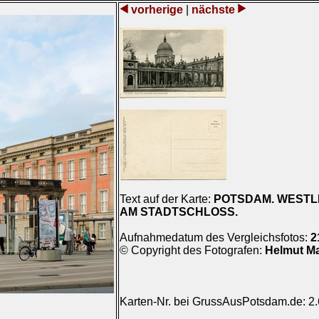
vorherige
|
nächste
Text auf der Karte:
POTSDAM. WESTL
AM STADTSCHLOSS.
Aufnahmedatum des Vergleichsfotos:
2
© Copyright des Fotografen:
Helmut M
Karten-Nr. bei GrussAusPotsdam.de: 2