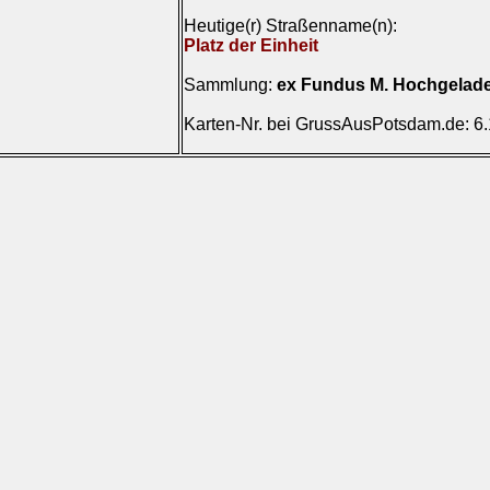
Heutige(r) Straßenname(n):
Platz der Einheit
Sammlung:
ex Fundus M. Hochgelad
Karten-Nr. bei GrussAusPotsdam.de: 6