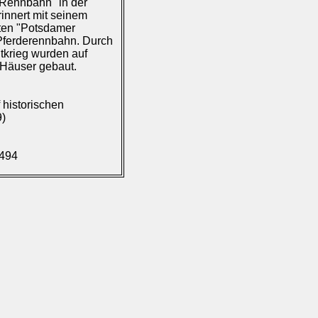
 Rennbahn" in der
innert mit seinem
ten "Potsdamer
 Pferderennbahn. Durch
krieg wurden auf
Häuser gebaut.
historischen
9)
.494