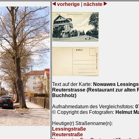
vorherige
|
nächste
Text auf der Karte:
Nowawes Lessingst
Reuterstrasse (Restaurant zur alten
Buchholz)
Aufnahmedatum des Vergleichsfotos:
0
© Copyright des Fotografen:
Helmut M
Heutige(r) Straßenname(n):
Lessingstraße
Reuterstraße