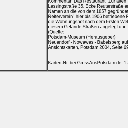
Kommentar: Das Restaurant "Zur alten
Lessingstraße 35, Ecke Reuterstraße er
Namen an die von dem 1857 gegründe
Reiterverein" hier bis 1906 betriebene
die Wohnungsnot nach dem Ersten Welt
diesem Gelände Straßen angelegt und 
(Quelle:
Potsdam-Museum (Herausgeber)
Neuendorf - Nowawes - Babelsberg auf 
Ansichtskarten, Potsdam 2004, Seite 6
Karten-Nr. bei GrussAusPotsdam.de: 1