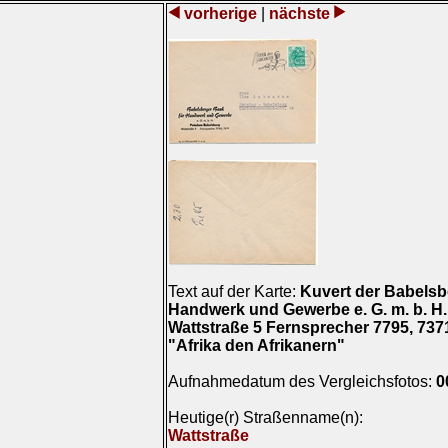
vorherige
|
nächste
Text auf der Karte:
Kuvert der Babelsb
Handwerk und Gewerbe e. G. m. b. H
Wattstraße 5 Fernsprecher 7795, 737
"Afrika den Afrikanern"
Aufnahmedatum des Vergleichsfotos:
0
Heutige(r) Straßenname(n):
Wattstraße