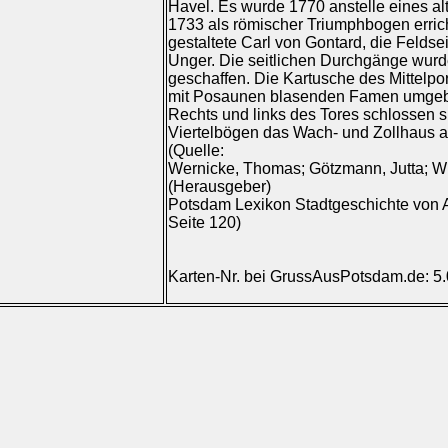
Havel. Es wurde 1770 anstelle eines al
1733 als römischer Triumphbogen errich
gestaltete Carl von Gontard, die Feldse
Unger. Die seitlichen Durchgänge wurd
geschaffen. Die Kartusche des Mittelport
mit Posaunen blasenden Famen umgebe
Rechts und links des Tores schlossen si
Viertelbögen das Wach- und Zollhaus 
(Quelle:
Wernicke, Thomas; Götzmann, Jutta; Wi
(Herausgeber)
Potsdam Lexikon Stadtgeschichte von A 
Seite 120)
Karten-Nr. bei GrussAusPotsdam.de: 5