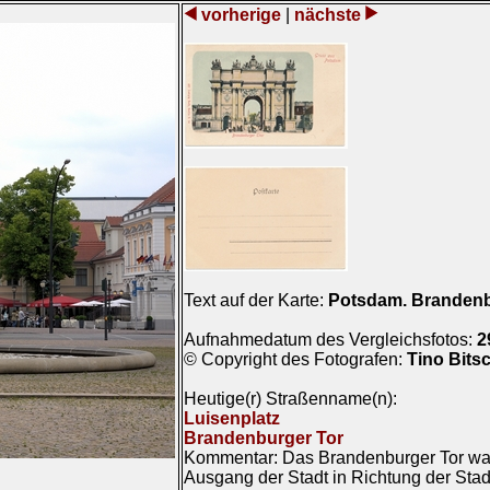
vorherige
|
nächste
Text auf der Karte:
Potsdam. Brandenb
Aufnahmedatum des Vergleichsfotos:
2
© Copyright des Fotografen:
Tino Bits
Heutige(r) Straßenname(n):
Luisenplatz
Brandenburger Tor
Kommentar: Das Brandenburger Tor war
Ausgang der Stadt in Richtung der Sta