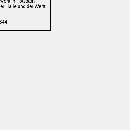
nwerft in Potsdam
der Halle und der Werft.
.844