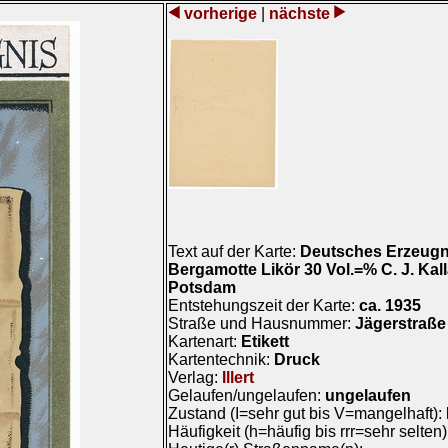
vorherige
|
nächste
Text auf der Karte:
Deutsches Erzeugni
Bergamotte Likör 30 Vol.=% C. J. Kall
Potsdam
Entstehungszeit der Karte:
ca. 1935
Straße und Hausnummer:
Jägerstraße
Kartenart:
Etikett
Kartentechnik:
Druck
Verlag:
Illert
Gelaufen/ungelaufen:
ungelaufen
Zustand (I=sehr gut bis V=mangelhaft):
Häufigkeit (h=häufig bis rrr=sehr selten