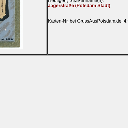
Heutige(r) Straßenname(n):
Jägerstraße (Potsdam-Stadt)
Karten-Nr. bei GrussAusPotsdam.de: 4