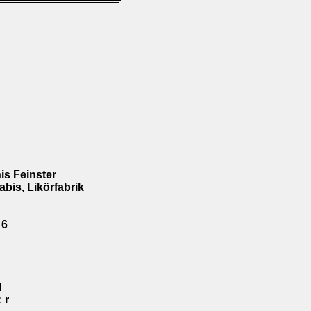
s Feinster
abis, Likörfabrik
 6
I
):
r