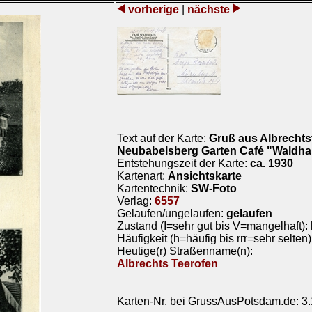
vorherige
|
nächste
Text auf der Karte:
Gruß aus Albrechts
Neubabelsberg Garten Café "Waldh
Entstehungszeit der Karte:
ca. 1930
Kartenart:
Ansichtskarte
Kartentechnik:
SW-Foto
Verlag:
6557
Gelaufen/ungelaufen:
gelaufen
Zustand (I=sehr gut bis V=mangelhaft):
Häufigkeit (h=häufig bis rrr=sehr selten
Heutige(r) Straßenname(n):
Albrechts Teerofen
Karten-Nr. bei GrussAusPotsdam.de: 3