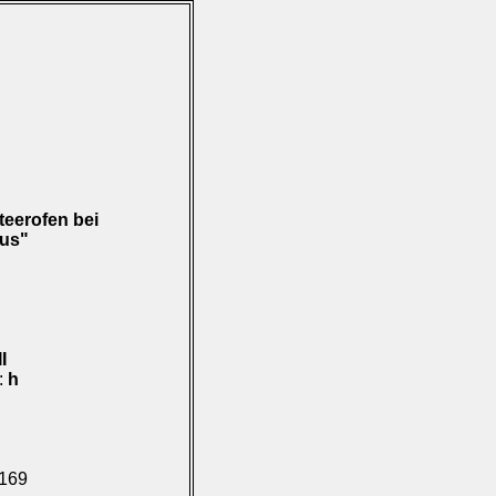
teerofen bei
aus"
II
):
h
.169