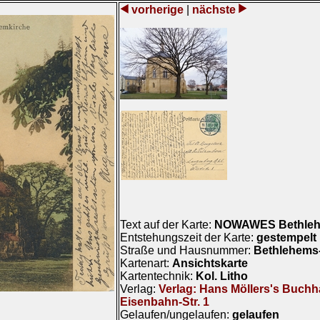
vorherige
|
nächste
Text auf der Karte:
NOWAWES Bethleh
Entstehungszeit der Karte:
gestempelt 
Straße und Hausnummer:
Bethlehems-
Kartenart:
Ansichtskarte
Kartentechnik:
Kol. Litho
Verlag:
Verlag: Hans Möllers's Buch
Eisenbahn-Str. 1
Gelaufen/ungelaufen:
gelaufen