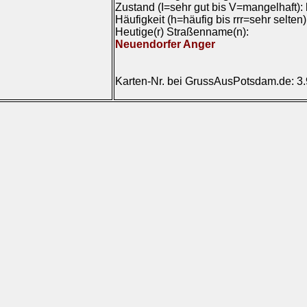
Zustand (I=sehr gut bis V=mangelhaft):
Häufigkeit (h=häufig bis rrr=sehr selten
Heutige(r) Straßenname(n):
Neuendorfer Anger
Karten-Nr. bei GrussAusPotsdam.de: 3