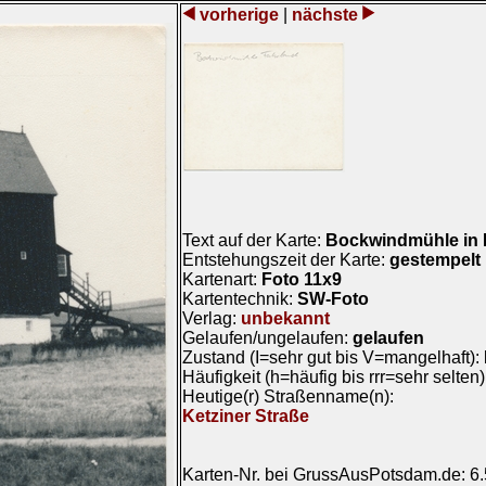
vorherige
|
nächste
Text auf der Karte:
Bockwindmühle in 
Entstehungszeit der Karte:
gestempelt 
Kartenart:
Foto 11x9
Kartentechnik:
SW-Foto
Verlag:
unbekannt
Gelaufen/ungelaufen:
gelaufen
Zustand (I=sehr gut bis V=mangelhaft):
Häufigkeit (h=häufig bis rrr=sehr selten
Heutige(r) Straßenname(n):
Ketziner Straße
Karten-Nr. bei GrussAusPotsdam.de: 6