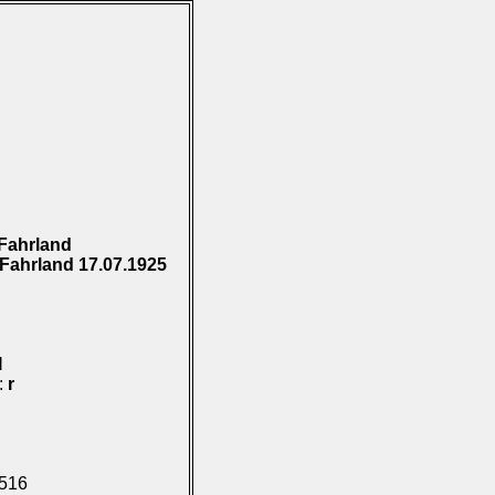
Fahrland
Fahrland 17.07.1925
I
):
r
.516