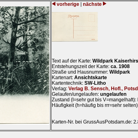
vorherige
|
nächste
Text auf der Karte:
Wildpark Kaiserhir
Entstehungszeit der Karte:
ca. 1908
Straße und Hausnummer:
Wildpark
Kartenart:
Ansichtskarte
Kartentechnik:
SW-Litho
Verlag:
Verlag B. Sensch, Hofl., Pots
Gelaufen/ungelaufen:
ungelaufen
Zustand (I=sehr gut bis V=mangelhaft):
Häufigkeit (h=häufig bis rrr=sehr selten
Karten-Nr. bei GrussAusPotsdam.de: 2